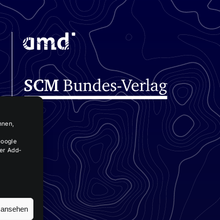
nnen,
Google
ser Add-
n ansehen