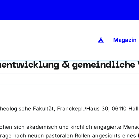
Magazin
nentwicklung & gemeindliche 
ag
okale
nentwicklung
Theologische Fakultät, Franckepl./Haus 30, 06110 Hall
dliche
t
hen sich akademisch und kirchlich engagierte Mens
Frage nach neuen pastoralen Rollen angesichts eines