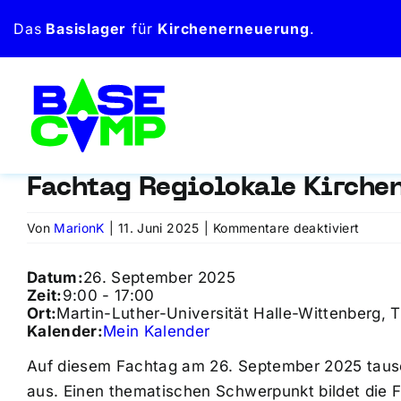
Zum
Das
Basislager
für
Kirchen­erneuerung
.
Inhalt
springen
Fachtag Regiolokale Kirche
für
Von
MarionK
|
11. Juni 2025
|
Kommentare deaktiviert
Facht
Regiol
Datum:
26. September 2025
Kirche
Zeit:
9:00
-
17:00
&
Ort:
Martin-Luther-Universität Halle-Wittenberg, 
Kalender:
Mein Kalender
gemein
Vielfal
Auf diesem Fachtag am 26. September 2025 tausc
aus. Einen thematischen Schwerpunkt bildet die 