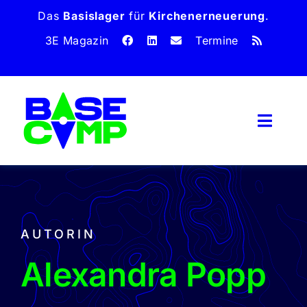
Zum
Das
Basislager
für
Kirchen­erneuerung
.
Inhalt
3E Magazin
Termine
springen
Toggl
Naviga
Home
Magazin
Dossiers
AUTORIN
Über uns
Alexandra Popp
Unterstütze uns