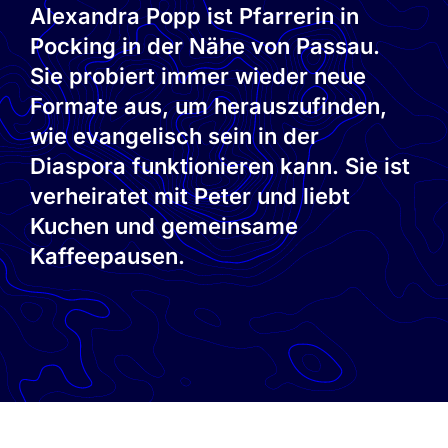
Alexandra Popp ist Pfarrerin in
Pocking in der Nähe von Passau.
Sie probiert immer wieder neue
Formate aus, um herauszufinden,
wie evangelisch sein in der
Diaspora funktionieren kann. Sie ist
verheiratet mit Peter und liebt
Kuchen und gemeinsame
Kaffeepausen.