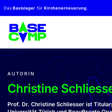
Zum
Das
Basislager
für
Kirchen­erneuerung
.
Inhalt
springen
AUTORIN
Christine Schliess
Prof. Dr. Christine Schliesser ist Titu
Universität Zürich und Beauftragte Gr