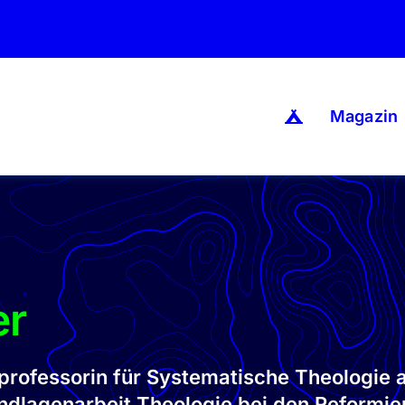
Magazin
er
larprofessorin für Systematische Theologie 
undlagenarbeit Theologie bei den Reformie