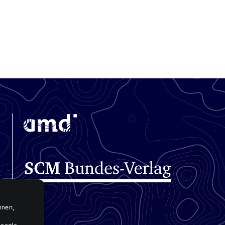
nnen,