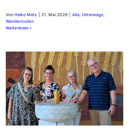
Von
Heiko Metz
|
21. Mai 2026
|
Alle
,
Unterwegs
,
Wanderrouten
Weiterlesen