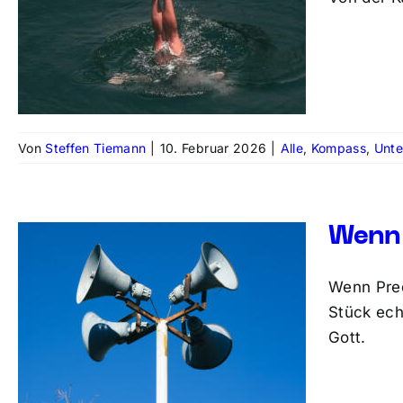
Von
Steffen Tiemann
|
10. Februar 2026
|
Alle
,
Kompass
,
Unt
Wenn 
Wenn Pred
Stück ech
Gott.