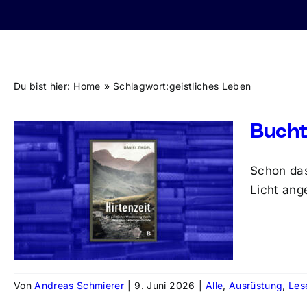
Du bist hier:
Home
Schlagwort:
geistliches Leben
Bucht
Schon das
Licht ang
Von
Andreas Schmierer
|
9. Juni 2026
|
Alle
,
Ausrüstung
,
Les