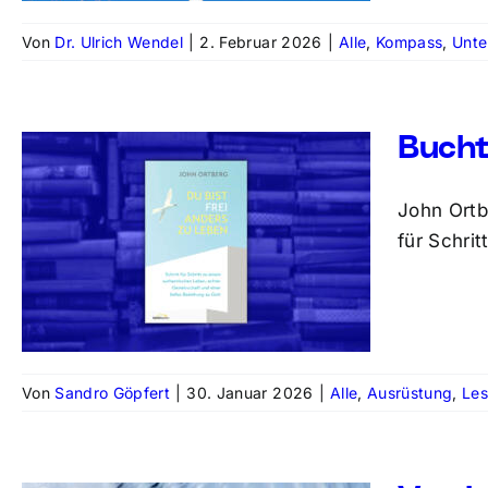
Von
Dr. Ulrich Wendel
|
2. Februar 2026
|
Alle
,
Kompass
,
Unte
Bucht
John Ortb
für Schri
Von
Sandro Göpfert
|
30. Januar 2026
|
Alle
,
Ausrüstung
,
Le