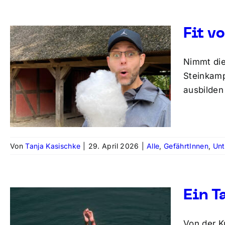
Fit v
Nimmt die
Steinkamp
ausbilden
Von
Tanja Kasischke
|
29. April 2026
|
Alle
,
GefährtInnen
,
Un
Ein T
Von der K