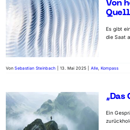
Von h
Quell
Es gibt e
die Saat 
Von
Sebastian Steinbach
|
13. Mai 2025
|
Alle
,
Kompass
„Das 
Ein Gespr
zurückhol