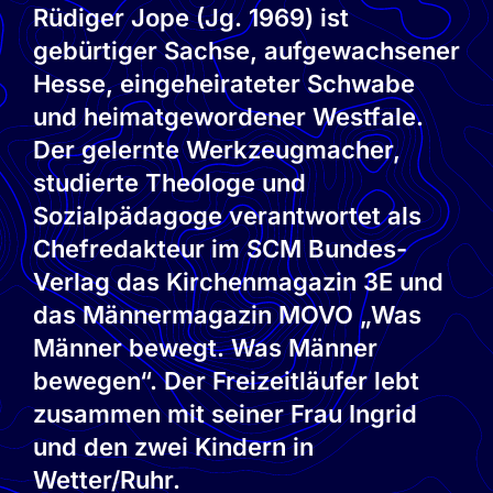
Rüdiger Jope (Jg. 1969) ist
gebürtiger Sachse, aufgewachsener
Hesse, eingeheirateter Schwabe
und heimatgewordener Westfale.
Der gelernte Werkzeugmacher,
studierte Theologe und
Sozialpädagoge verantwortet als
Chefredakteur im SCM Bundes-
Verlag das Kirchenmagazin 3E und
das Männermagazin MOVO „Was
Männer bewegt. Was Männer
bewegen“. Der Freizeitläufer lebt
zusammen mit seiner Frau Ingrid
und den zwei Kindern in
Wetter/Ruhr.