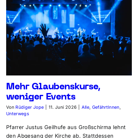
Mehr Glaubenskurse,
weniger Events
Von
Rüdiger Jope
|
11. Juni 2026
|
Alle
,
GefährtInnen
,
Unterwegs
Pfarrer Justus Geilhufe aus Großschirma lehnt
den Abgesang der Kirche ab. Stattdessen