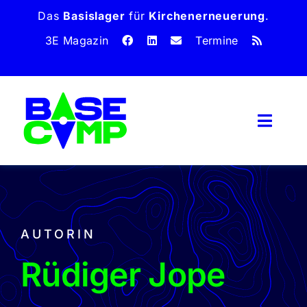
Zum
Das
Basislager
für
Kirchen­erneuerung
.
Inhalt
3E Magazin
Termine
springen
Toggl
Naviga
Home
Magazin
Dossiers
AUTORIN
Über uns
Rüdiger Jope
Unterstütze uns