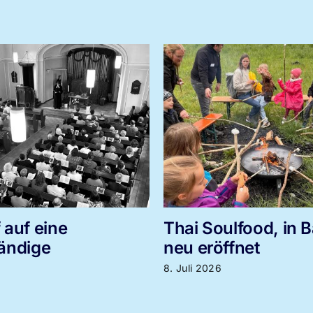
ulfood, in Bayern
Herzschlag gesuch
fnet
Frohbotschaft wie
lebendig wird
6. Juli 2026