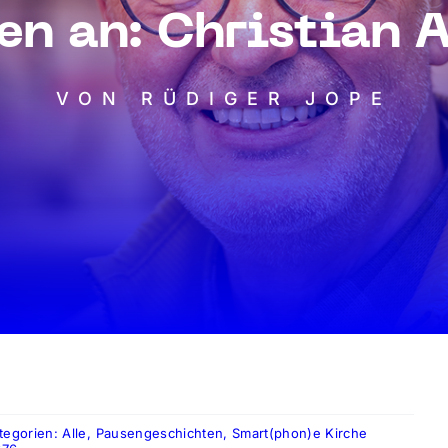
en an: Christian 
VON RÜDIGER JOPE
tegorien:
Alle
,
Pausengeschichten
,
Smart(phon)e Kirche