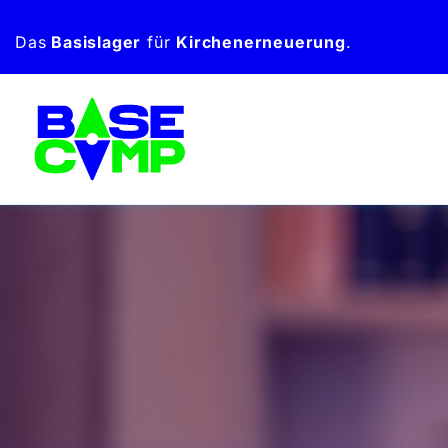
Zum
Das
Basislager
für
Kirchen­erneuerung
.
Inhalt
springen