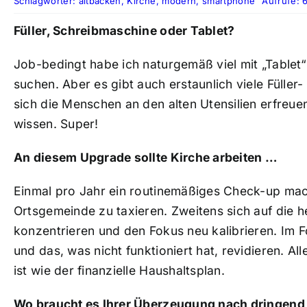
Schlagwörter:
altbacken
,
Kirche
,
modern
,
smartphone
Aufrufe: 
Füller, Schreibmaschine oder Tablet?
Job-bedingt habe ich naturgemäß viel mit „Tablet
suchen. Aber es gibt auch erstaunlich viele Füll
sich die Menschen an den alten Utensilien erfreue
wissen. Super!
An diesem Upgrade sollte Kirche arbeiten …
Einmal pro Jahr ein routinemäßiges Check-up mach
Ortsgemeinde zu taxieren. Zweitens sich auf die 
konzentrieren und den Fokus neu kalibrieren. Im F
und das, was nicht funktioniert hat, revidieren. Al
ist wie der finanzielle Haushaltsplan.
Wo braucht es Ihrer Überzeugung nach dringend 