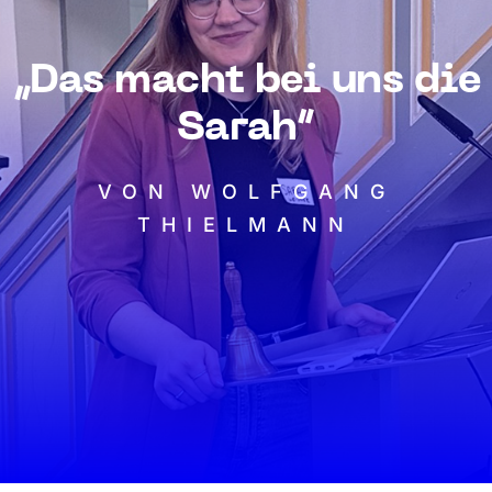
„Das macht bei uns die
Sarah“
VON WOLFGANG
THIELMANN