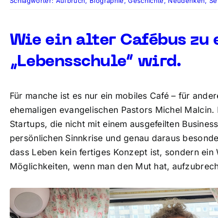
Schlagwörter:
Aufbruch
,
Biographie
,
Geschichte
,
Neudenken
,
Se
Wie ein alter Cafébus zu
„Lebensschule“ wird.
Für manche ist es nur ein mobiles Café – für and
ehemaligen evangelischen Pastors Michel Malcin. 
Startups, die nicht mit einem ausgefeilten Busines
persönlichen Sinnkrise und genau daraus besonder
dass Leben kein fertiges Konzept ist, sondern ein 
Möglichkeiten, wenn man den Mut hat, aufzubrec