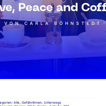
ve, Peace and Cof
VON CARLA BÖHNSTEDT
tegorien:
Alle
,
GefährtInnen
,
Unterwegs