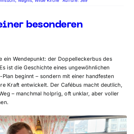
hnsucht
,
Wagnis
,
Wilde Kirche
Aufrufe: 369
 einer besonderen
ere ein Wendepunkt: der Doppelleckerbus des
Es ist die Geschichte eines ungewöhnlichen
s-Plan beginnt – sondern mit einer handfesten
e Kraft entwickelt. Der Cafébus macht deutlich,
Weg – manchmal holprig, oft unklar, aber voller
hen.