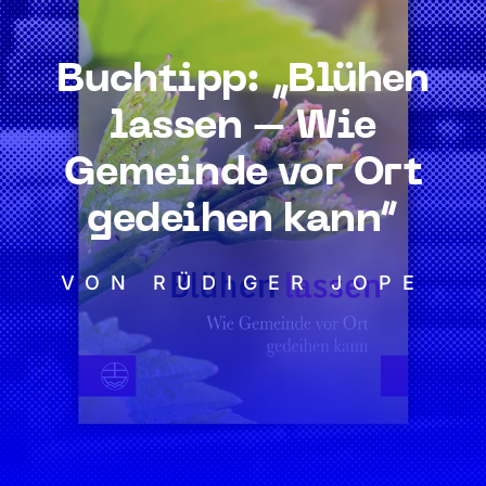
Buchtipp: „Blühen
lassen – Wie
Gemeinde vor Ort
gedeihen kann“
VON RÜDIGER JOPE