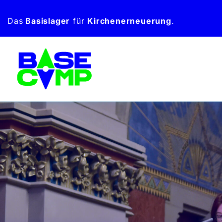
Zum
Das
Basislager
für
Kirchen­erneuerung
.
Inhalt
springen