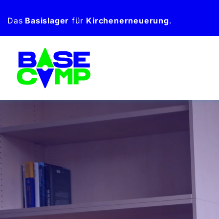
Zum
Das
Basislager
für
Kirchen­erneuerung
.
Inhalt
springen