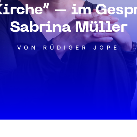
irche“ – im Gesprä
Sabrina Müller
VON RÜDIGER JOPE