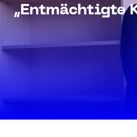
„Entmächtigte K