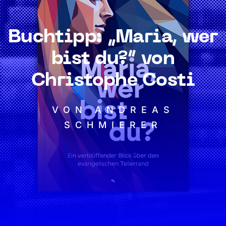
Buchtipp: „Maria, wer
bist du?“ von
Christophe Costi
VON ANDREAS
SCHMIERER