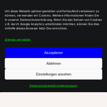
Um diese Website optimal gestalten und fortlaufend verbessern zu
können, verwenden wir Cookies. Weitere Informationen finden Sie
in unserer Datenschutzerklärung. Wenn Sie das Setzen von Cookies
z.B. durch Google Analytics unterbinden möchten, können Sie dies
mithilfe dieses Browser Add-Ons einrichten.
Dienste verwalten
Akzeptieren
Ablehnen
Einstellungen ansehen
Aktuelle 3E-Ausgabe:
„Im Team Kirche bauen“
Datenschutzerklärung
Impressum