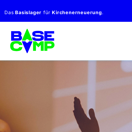
Zum
Das
Basislager
für
Kirchen­erneuerung
.
Inhalt
springen