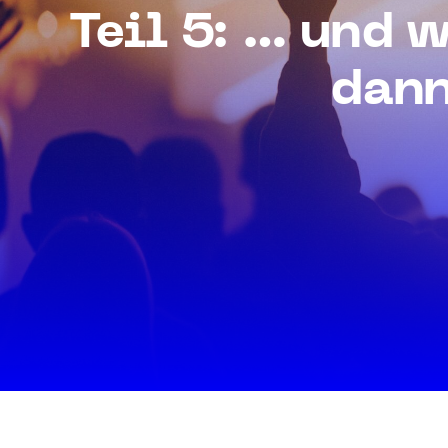
Teil 5: … und w
dann