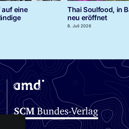
ulfood, in Bayern
Herzschlag gesuch
fnet
Frohbotschaft wie
lebendig wird
6. Juli 2026