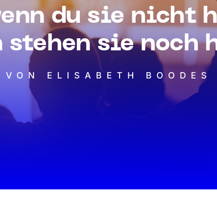
enn du sie nicht 
 stehen sie noch 
VON ELISABETH BOODES