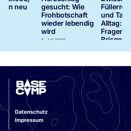
gesucht: Wie
Füllerromantik
Frohbotschaft
und Tablet-
wieder lebendig
Alltag: Acht
3
wird
Fragen an Anne
Brisgen
6. Juli 2026
3. Juli 2026
Datenschutz