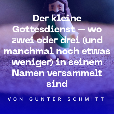
Der kleine
Gottesdienst – wo
zwei oder drei (und
manchmal noch etwas
weniger) in seinem
Namen versammelt
sind
VON GUNTER SCHMITT