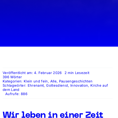
Veröffentlicht am: 4. Februar 2026
2 min Lesezeit
396 Wörter
Kategorien:
Klein und fein
,
Alle
,
Pausengeschichten
Schlagwörter:
Ehrenamt
,
Gottesdienst
,
Innovation
,
Kirche auf
dem Land
Aufrufe: 886
Wir leben in einer Zeit