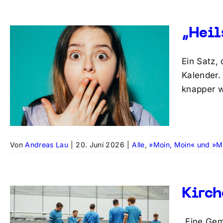
„Heil
Ein Satz, 
Kalender.
knapper w
Von
Andreas Lau
|
20. Juni 2026
|
Alle
,
»Moin, Moin« und »M
Kirch
„Eine Gem