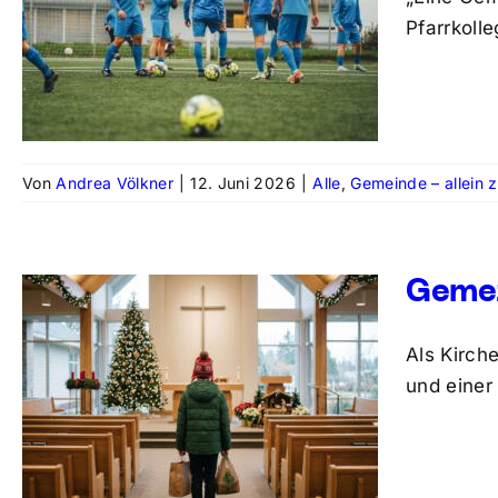
Pfarrkoll
Von
Andrea Völkner
|
12. Juni 2026
|
Alle
,
Gemeinde – allein 
Gemei
Als Kirch
und einer 