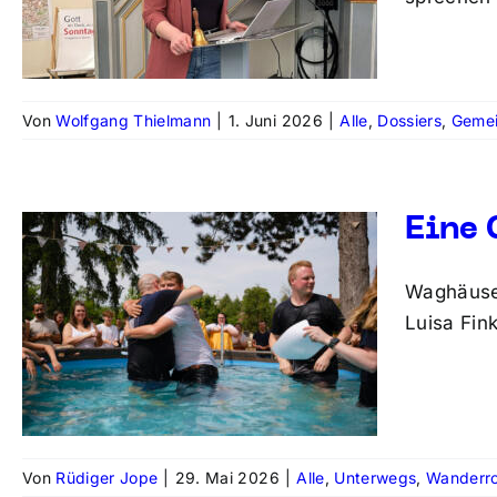
Von
Wolfgang Thielmann
|
1. Juni 2026
|
Alle
,
Dossiers
,
Gemei
Eine 
Waghäusel
Luisa Fin
Von
Rüdiger Jope
|
29. Mai 2026
|
Alle
,
Unterwegs
,
Wanderr