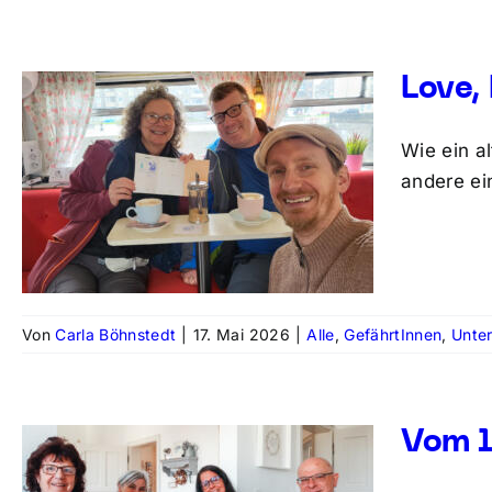
Love,
Wie ein a
andere ei
Von
Carla Böhnstedt
|
17. Mai 2026
|
Alle
,
GefährtInnen
,
Unte
Vom l