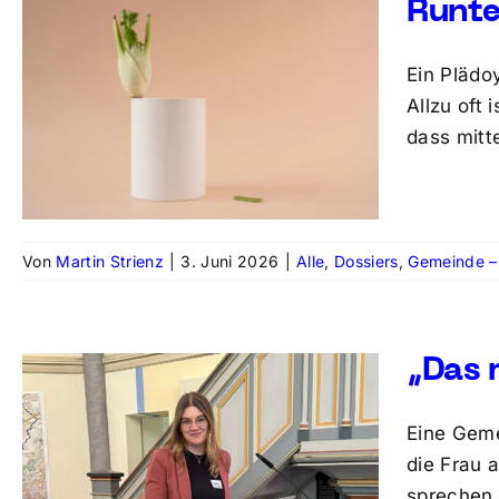
Runte
Ein Plädo
Allzu oft
dass mitt
Von
Martin Strienz
|
3. Juni 2026
|
Alle
,
Dossiers
,
Gemeinde – 
„Das 
Eine Geme
die Frau 
sprechen 