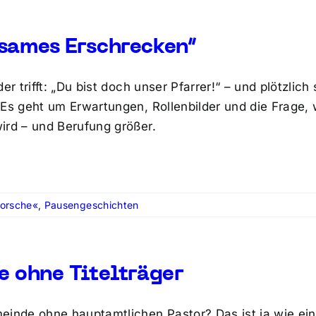
sames Erschrecken“
der trifft: „Du bist doch unser Pfarrer!“ – und plötzlic
 Es geht um Erwartungen, Rollenbilder und die Frage
ird – und Berufung größer.
orsche«
,
Pausengeschichten
e ohne Titelträger
einde ohne hauptamtlichen Pastor? Das ist ja wie ein