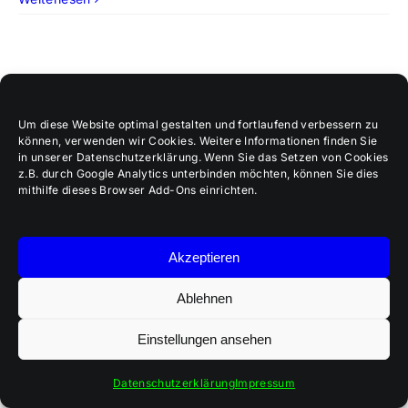
Um diese Website optimal gestalten und fortlaufend verbessern zu
können, verwenden wir Cookies. Weitere Informationen finden Sie
in unserer Datenschutzerklärung. Wenn Sie das Setzen von Cookies
z.B. durch Google Analytics unterbinden möchten, können Sie dies
mithilfe dieses Browser Add-Ons einrichten.
Akzeptieren
Ablehnen
Kirche in Eigenregie
Einstellungen ansehen
Datenschutzerklärung
Impressum
So geht Dienst ohne Druck: In der