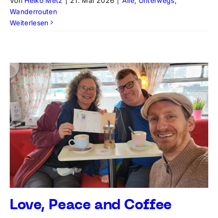
Von
Heiko Metz
|
21. Mai 2026
|
Alle
,
Unterwegs
,
Wanderrouten
Weiterlesen
Love, Peace and Coffee