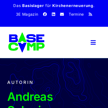
Zum
Das
Basislager
für
Kirchen­erneuerung
.
Inhalt
3E Magazin
Termine
springen
Toggl
Naviga
Home
Magazin
Dossiers
AUTORIN
Über uns
Andreas
Unterstütze uns