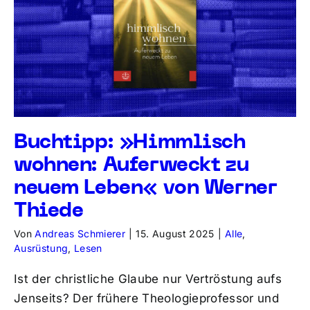
Buchtipp: »Himmlisch
wohnen: Auferweckt zu
neuem Leben« von Werner
Thiede
Von
Andreas Schmierer
|
15. August 2025
|
Alle
,
Ausrüstung
,
Lesen
Ist der christliche Glaube nur Vertröstung aufs
Jenseits? Der frühere Theologieprofessor und