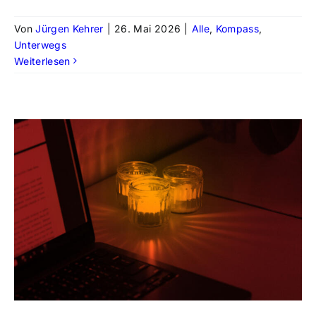
Von
Jürgen Kehrer
|
26. Mai 2026
|
Alle
,
Kompass
,
Unterwegs
Weiterlesen