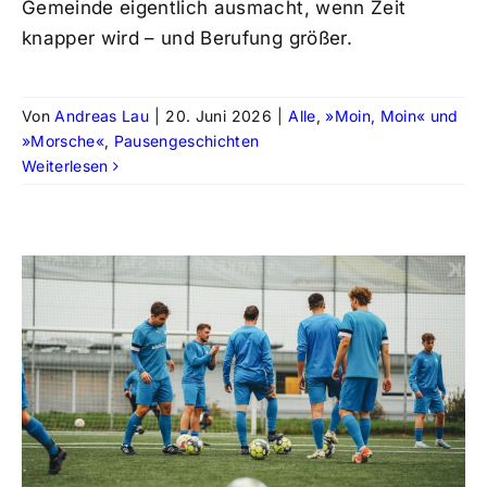
Gemeinde eigentlich ausmacht, wenn Zeit
knapper wird – und Berufung größer.
Von
Andreas Lau
|
20. Juni 2026
|
Alle
,
»Moin, Moin« und
»Morsche«
,
Pausengeschichten
Weiterlesen