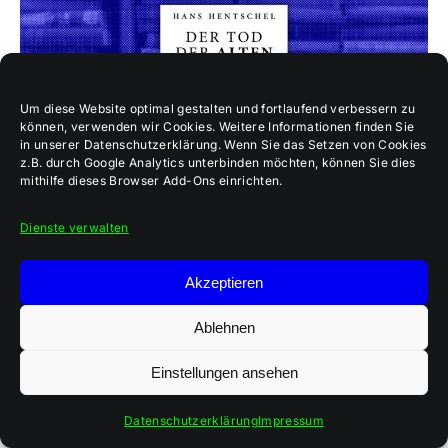
Um diese Website optimal gestalten und fortlaufend verbessern zu
können, verwenden wir Cookies. Weitere Informationen finden Sie
in unserer Datenschutzerklärung. Wenn Sie das Setzen von Cookies
z.B. durch Google Analytics unterbinden möchten, können Sie dies
mithilfe dieses Browser Add-Ons einrichten.
Dienste verwalten
Buchtipp: „Der Tod der
Akzeptieren
alten Dame“ von Hans
Hentschel
Ablehnen
Einstellungen ansehen
Zu Beginn ein Geständnis: Ich liebe
Wimmelbilder! Seit Kindertagen faszinieren sie
Datenschutzerklärung
Impressum
mich mit Details, die man erst beim zehnten