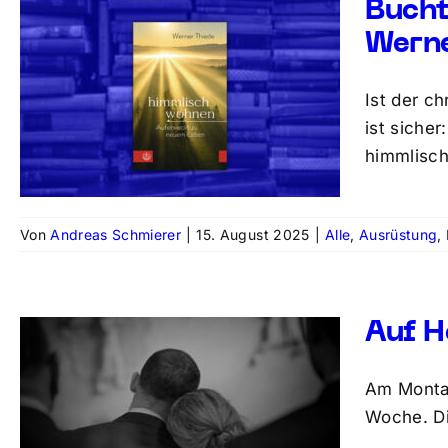
Bucht
Werne
Ist der c
ist siche
himmlisch
Von
Andreas Schmierer
|
15. August 2025
|
Alle
,
Ausrüstung
,
Auf H
Am Montag
Woche. Di