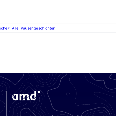
sche«
,
Alle
,
Pausengeschichten