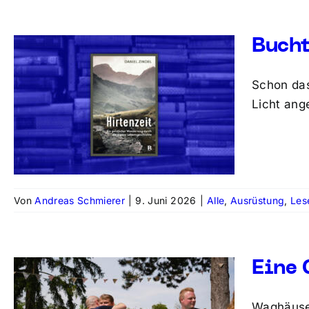
Bucht
Schon das
Licht ang
Von
Andreas Schmierer
|
9. Juni 2026
|
Alle
,
Ausrüstung
,
Les
Eine 
Waghäusel