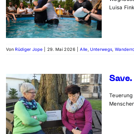
Luisa Fin
Von
Rüdiger Jope
|
29. Mai 2026
|
Alle
,
Unterwegs
,
Wanderr
Save.
Teuerung v
Menschen 