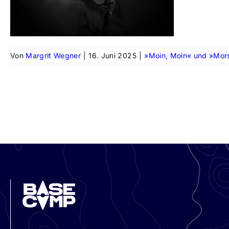
Von
Margrit Wegner
|
16. Juni 2025
|
»Moin, Moin« und »Mor